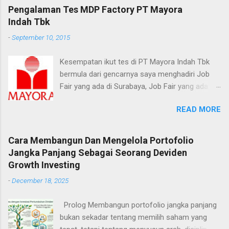
perbandingan kinerja untuk toko yang sudah
Pengalaman Tes MDP Factory PT Mayora
cukup memuaskan, namun belum cukup. karena
established dari perusahaan retail selama
Indah Tbk
Investment Project ini dimulai dari masa covid
periode waktu tertentu, Annual atau kuartal,
dimana peluang investasi ada dimana-mana
-
September 10, 2015
membandingkan pendapatan untuk periode
even kalau boleh bilang, idiot pun bisa untung
saat ini dengan periode yang sama di masa lalu
dari pasar modal. Namun di tahun 2025 ini
Kesempatan ikut tes di PT Mayora Indah Tbk
, misalnya, membandingkan pendapatan kuartal
berbeda, saham-saham dulu yang mengalami
bermula dari gencarnya saya menghadiri Job
pertama 2022 dengan pendapatan kuartal
penurunan sud...
Fair yang ada di Surabaya, Job Fair yang ada di
pertama 2021. Melakukan analisa SSSG
kampus maupun Job Fair untuk umum, dan
membantu investor dalam menentukan bagian
READ MORE
salah satunya yang saya datangi adalah Job
mana dari pendapatan dari hasil penjualan
Fair yang di selenggarakan Disnaker Surabaya di
perusahaan saat ini yang merupakan hasil dari
Balai Pemuda, waktu itu tidak banyak
Cara Membangun Dan Mengelola Portofolio
pertumbuhan penjualan dari toko yang sudah
perusahaan yang menarik minat saya, dan
Jangka Panjang Sebagai Seorang Deviden
ada sebelumnya atau bagian mana yang
akhirnya saya hanya menaruh CV dan surat
Growth Investing
diperhitungkan dari pembukaan toko baru .
lamaran di stand PT Mayora Indah Tbk, karena
SSSG dinyatakan sebagai persentase (%) yang
-
December 18, 2025
yang saya tau memang mayora merupakan
menunjukkan jumlah dari peningkatan atau
saya salah satu perusahaan FMCG yang well
penurunan pendapatan. Misalnya, SSSG suatu
Prolog Membangun portofolio jangka panjang
known di indonesia. dan posisi yang ditawarkan
perusahaan retai...
bukan sekadar tentang memilih saham yang
pun juga menarik yaitu MDP factory, belum