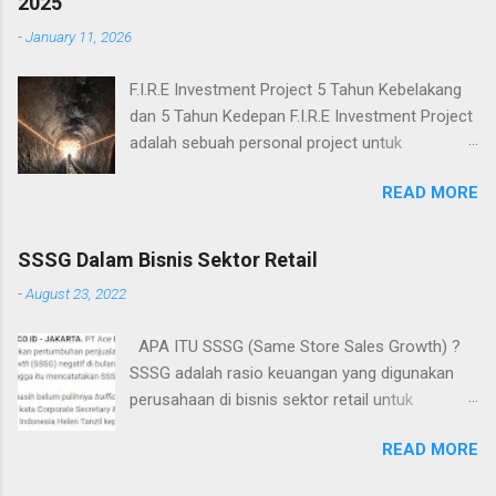
2025
29 sebelumnya, kali ini saya betul-betul
-
January 11, 2026
mempersiapkan untuk mengikuti event bursa
karir ini, persiapan itu antara lain dari sisi
F.I.R.E Investment Project 5 Tahun Kebelakang
kesehatan fisik dan persiapan untuk tes tulis.
dan 5 Tahun Kedepan F.I.R.E Investment Project
persiapan ini saya mulai 3 bulan sebelum bursa
adalah sebuah personal project untuk
karir ini berlangsung, dengan hasil saya mampu
mengelola dana pribadi dengan tujuan
menurunkan berat badan 3 kg, dan beruntung
READ MORE
mencapai kemerdekaan secara financial (F.I)
karena hal ini akan mendukung saya lulus di tes
dan kerja sebagai sebuah pilihan (R.E). Personal
kesehatan awal tes masuk PT. KAI. Untuk Tes
project ini dimulai tahun 2020 pada masa covid,
SSSG Dalam Bisnis Sektor Retail
masuk PT.KAI sendiri saya tidak ada persiapan
dan tibalah F.I.R.E Investment Project di tahun
khusus di awal karena jujur, bayangan saya
-
August 23, 2022
ke 5. sejak pertama kali personal project ini
terhadap perkeretaapian di indonesia masih
dimulai tahun 2020 dengan Net Worth -300 juta,
yang seperti dulu, kumuh, berjejal, banyak
APA ITU SSSG (Same Store Sales Growth) ?
sampai sekarang di tahun 2025 final Net Worth
pedagang asongan dan banyak penumpang
SSSG adalah rasio keuangan yang digunakan
menjadi 1,5 M (kenaikan 6x). Aset, Liabilitas dan
yang ...
perusahaan di bisnis sektor retail untuk
Networth Tahun 2018-2025 Dana Kelola Awal
mengevaluasi jumlah total penjualan di suatu
Dana Pensiun dan Dana Pendidikan di periode
READ MORE
cabang toko yang telah beroperasi selama satu
yang sama yaitu 50 juta menjadi 500 juta
tahun atau lebih. Statistik SSSG memberikan
(kenaikan (10x). Kinerja tersebut saya rasa