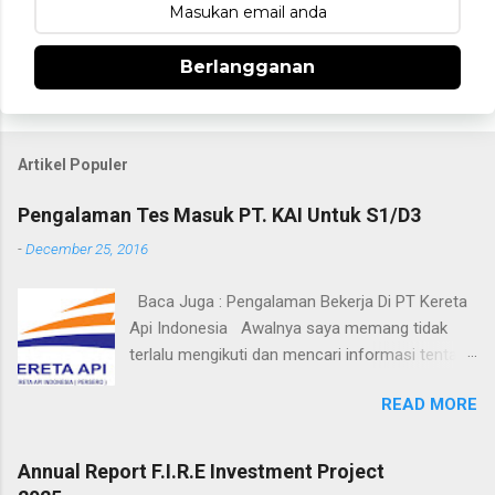
Berlangganan
Artikel Populer
Pengalaman Tes Masuk PT. KAI Untuk S1/D3
-
December 25, 2016
Baca Juga : Pengalaman Bekerja Di PT Kereta
Api Indonesia Awalnya saya memang tidak
terlalu mengikuti dan mencari informasi tentang
BUMN yang bergerak di bidang penyedia jasa
READ MORE
angkutan kereta api ini, yang saya tahu hanya
PT. KAI menjadi satu-satunya BUMN yang
menjadi sponsor di bursa karir ITS ke-30.
Annual Report F.I.R.E Investment Project
setelah kurang beruntung di bursa karir ITS ke-