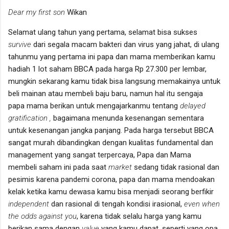
Dear my first son
Wikan
Selamat ulang tahun yang pertama, selamat bisa sukses
survive
dari segala macam bakteri dan virus yang jahat, di ulang
tahunmu yang pertama ini papa dan mama memberikan kamu
hadiah 1 lot saham BBCA pada harga Rp 27.300 per lembar,
mungkin sekarang kamu tidak bisa langsung memakainya untuk
beli mainan atau membeli baju baru, namun hal itu sengaja
papa mama berikan untuk mengajarkanmu tentang
delayed
gratification ,
bagaimana
menunda kesenangan sementara
untuk kesenangan jangka panjang. Pada harga tersebut BBCA
sangat murah dibandingkan dengan kualitas fundamental dan
management yang sangat terpercaya, Papa dan Mama
membeli saham ini pada saat
market
sedang tidak rasional dan
pesimis karena pandemi corona, papa dan mama mendoakan
kelak ketika kamu dewasa kamu bisa menjadi seorang berfikir
independent
dan rasional di tengah kondisi irasional,
even when
the odds against you
, karena tidak selalu harga yang kamu
berikan sama dengan
value
yang kamu dapat, seperti yang opa