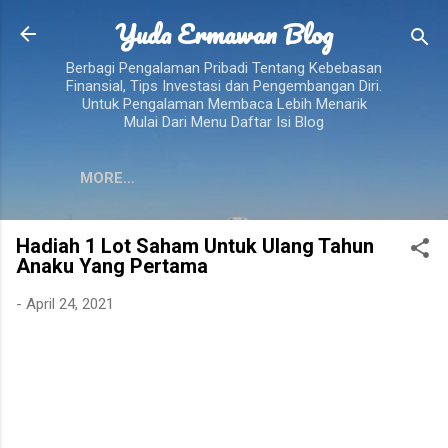
Yuda Ermawan Blog
Skip to main content
Berbagi Pengalaman Pribadi Tentang Kebebasan
Finansial, Tips Investasi dan Pengembangan Diri.
Untuk Pengalaman Membaca Lebih Menarik
Mulai Dari Menu Daftar Isi Blog
MORE…
Hadiah 1 Lot Saham Untuk Ulang Tahun
Anaku Yang Pertama
-
April 24, 2021