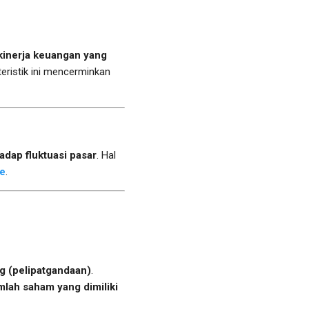
kinerja keuangan yang
eristik ini mencerminkan
adap fluktuasi pasar
. Hal
le
.
 (pelipatgandaan)
.
mlah saham yang dimiliki