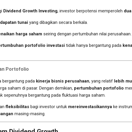
gi
Dividend Growth Investing
, investor berpotensi memperoleh
dua 
dapatan tunai
yang dibagikan secara berkala.
enaikan harga saham
seiring dengan pertumbuhan nilai perusahaan.
rtumbuhan portofolio investasi
tidak hanya bergantung pada
kena
an Portofolio
 bergantung pada
kinerja bisnis perusahaan
, yang relatif
lebih mu
arga saham di pasar. Dengan demikian,
pertumbuhan portofolio
men
ak sepenuhnya bergantung pada fluktuasi harga saham.
kan
fleksibilitas
bagi investor untuk
mereinvestasikannya
ke instru
uangan
masing-masing.
ham Dividend Growth