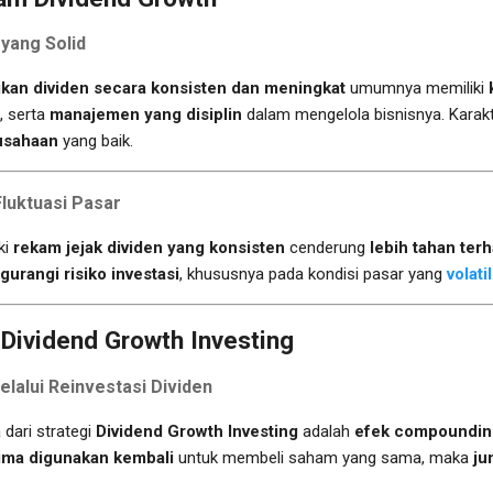
yang Solid
an dividen secara konsisten dan meningkat
umumnya memiliki
, serta
manajemen yang disiplin
dalam mengelola bisnisnya. Karakt
rusahaan
yang baik.
luktuasi Pasar
ki
rekam jejak dividen yang konsisten
cenderung
lebih tahan terh
urangi risiko investasi
, khususnya pada kondisi pasar yang
volati
 Dividend Growth Investing
alui Reinvestasi Dividen
 dari strategi
Dividend Growth Investing
adalah
efek compounding
rima digunakan kembali
untuk membeli saham yang sama, maka
ju