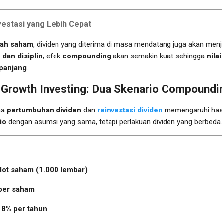
vestasi yang Lebih Cepat
lah saham
, dividen yang diterima di masa mendatang juga akan men
 dan disiplin
, efek
compounding
akan semakin kuat sehingga
nila
 panjang
.
d Growth Investing: Dua Skenario Compoundi
na
pertumbuhan dividen
dan
reinvestasi dividen
memengaruhi hasil
io
dengan asumsi yang sama, tetapi perlakuan dividen yang berbeda.
 lot saham (1.000 lembar)
per saham
:
8% per tahun