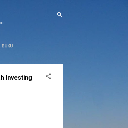
ri.
 BUKU
h Investing