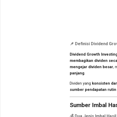
📌
Definisi Dividend Gro
Dividend Growth Investin
membagikan dividen seca
mengejar dividen besar
, 
panjang
.
Dividen yang
konsisten da
sumber pendapatan rutin
Sumber Imbal Has
💰
Dua Jenis Imbal Hasil