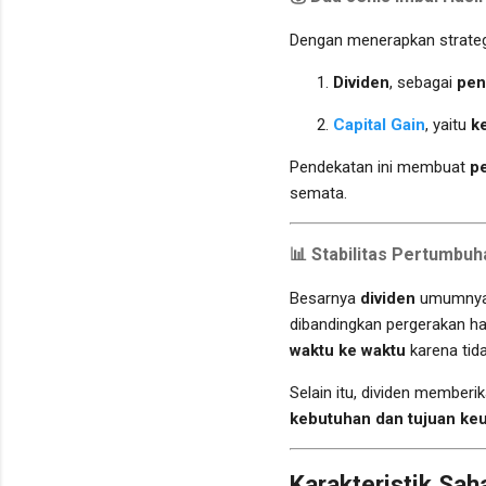
Dengan menerapkan strate
Dividen
, sebagai
pen
Capital Gain
, yaitu
k
Pendekatan ini membuat
pe
semata.
📊
Stabilitas Pertumbuh
Besarnya
dividen
umumnya
dibandingkan pergerakan h
waktu ke waktu
karena tid
Selain itu, dividen memberi
kebutuhan dan tujuan ke
Karakteristik Sa