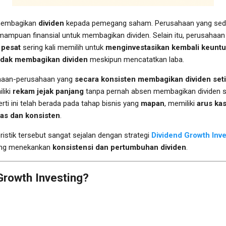
membagikan
dividen
kepada pemegang saham. Perusahaan yang se
ampuan finansial untuk membagikan dividen. Selain itu, perusahaa
 pesat
sering kali memilih untuk
menginvestasikan kembali keunt
idak membagikan dividen
meskipun mencatatkan laba.
usahaan-perusahaan yang
secara konsisten membagikan dividen set
liki
rekam jejak panjang
tanpa pernah absen membagikan dividen
i ini telah berada pada tahap bisnis yang
mapan
, memiliki
arus kas
las dan konsisten
.
istik tersebut sangat sejalan dengan strategi
Dividend Growth Inve
yang menekankan
konsistensi dan pertumbuhan dividen
.
Growth Investing?