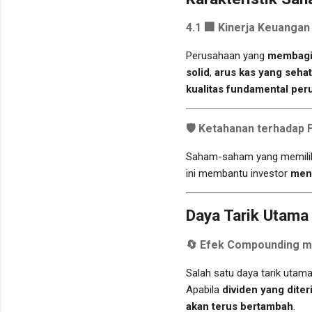
4.1 🏢
Kinerja Keuangan 
Perusahaan yang
membagik
solid
,
arus kas yang sehat
kualitas fundamental pe
🛡️
Ketahanan terhadap F
Saham-saham yang memili
ini membantu investor
meng
Daya Tarik Utama
🔄
Efek Compounding mel
Salah satu daya tarik utama
Apabila
dividen yang dite
akan terus bertambah
.