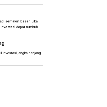
jadi
semakin besar
. Jika
i investasi
dapat tumbuh
ng
 investasi jangka panjang,