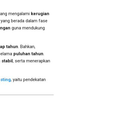
dang mengalami
kerugian
n yang berada dalam fase
ungan
guna mendukung
iap tahun
. Bahkan,
 selama
puluhan tahun
.
 stabil
, serta menerapkan
sting
, yaitu pendekatan