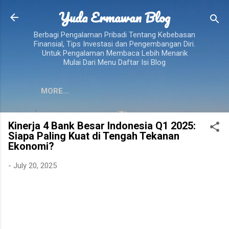
Yuda Ermawan Blog
Skip to main content
Berbagi Pengalaman Pribadi Tentang Kebebasan
Finansial, Tips Investasi dan Pengembangan Diri.
Untuk Pengalaman Membaca Lebih Menarik
Mulai Dari Menu Daftar Isi Blog
MORE…
Kinerja 4 Bank Besar Indonesia Q1 2025:
Siapa Paling Kuat di Tengah Tekanan
Ekonomi?
-
July 20, 2025