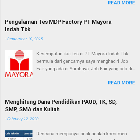
READ MORE
angkutan kereta api ini, yang saya tahu hanya
membantu investor dalam menentukan bagian
PT. KAI menjadi satu-satunya BUMN yang
mana dari pendapatan dari hasil penjualan
menjadi sponsor di bursa karir ITS ke-30.
Pengalaman Tes MDP Factory PT Mayora
perusahaan saat ini yang merupakan hasil dari
setelah kurang beruntung di bursa karir ITS ke-
Indah Tbk
pertumbuhan penjualan dari toko yang sudah
29 sebelumnya, kali ini saya betul-betul
ada sebelumnya atau bagian mana yang
-
September 10, 2015
mempersiapkan untuk mengikuti event bursa
diperhitungkan dari pembukaan toko baru .
karir ini, persiapan itu antara lain dari sisi
SSSG dinyatakan sebagai persentase (%) yang
Kesempatan ikut tes di PT Mayora Indah Tbk
kesehatan fisik dan persiapan untuk tes tulis.
menunjukkan jumlah dari peningkatan atau
bermula dari gencarnya saya menghadiri Job
persiapan ini saya mulai 3 bulan sebelum bursa
penurunan pendapatan. Misalnya, SSSG suatu
Fair yang ada di Surabaya, Job Fair yang ada di
karir ini berlangsung, dengan hasil saya mampu
perusahaan retai...
kampus maupun Job Fair untuk umum, dan
menurunkan berat badan 3 kg, dan beruntung
READ MORE
salah satunya yang saya datangi adalah Job
karena hal ini akan mendukung saya lulus di tes
Fair yang di selenggarakan Disnaker Surabaya di
kesehatan awal tes masuk PT. KAI. Untuk Tes
Balai Pemuda, waktu itu tidak banyak
Menghitung Dana Pendidikan PAUD, TK, SD,
masuk PT.KAI sendiri saya tidak ada persiapan
perusahaan yang menarik minat saya, dan
SMP, SMA dan Kuliah
khusus di awal karena jujur, bayangan saya
akhirnya saya hanya menaruh CV dan surat
terhadap perkeretaapian di indonesia masih
-
February 12, 2020
lamaran di stand PT Mayora Indah Tbk, karena
yang seperti dulu, kumuh, berjejal, banyak
yang saya tau memang mayora merupakan
pedagang asongan dan banyak penumpang
Rencana mempunyai anak adalah komitmen
saya salah satu perusahaan FMCG yang well
yang ...