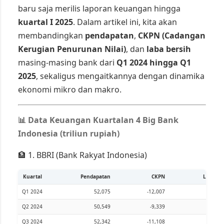
baru saja merilis laporan keuangan hingga
kuartal I 2025
. Dalam artikel ini, kita akan
membandingkan
pendapatan
,
CKPN (Cadangan
Kerugian Penurunan Nilai)
, dan
laba bersih
masing-masing bank dari
Q1 2024 hingga Q1
2025
, sekaligus mengaitkannya dengan dinamika
ekonomi mikro dan makro.
📊 Data Keuangan Kuartalan 4 Big Bank
Indonesia (triliun rupiah)
🏦 1. BBRI (Bank Rakyat Indonesia)
Kuartal
Pendapatan
CKPN
Laba Be
Q1 2024
52,075
-12,007
15
Q2 2024
50,549
-9,339
13
Q3 2024
52,342
-11,108
15