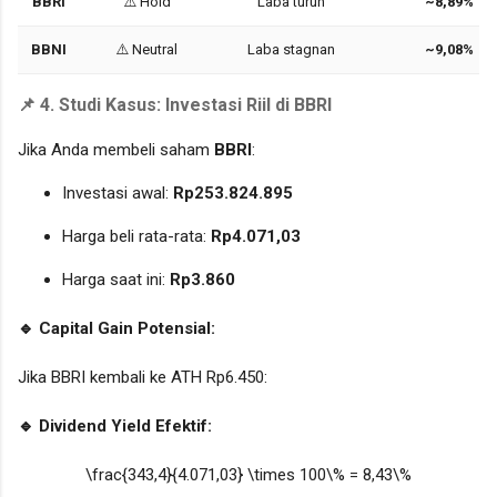
BBRI
⚠️ Hold
Laba turun
~8,89%
BBNI
⚠️ Neutral
Laba stagnan
~9,08%
📌 4. Studi Kasus: Investasi Riil di BBRI
Jika Anda membeli saham
BBRI
:
Investasi awal:
Rp253.824.895
Harga beli rata-rata:
Rp4.071,03
Harga saat ini:
Rp3.860
🔹 Capital Gain Potensial:
Jika BBRI kembali ke ATH Rp6.450:
🔹 Dividend Yield Efektif:
\frac{343,4}{4.071,03} \times 100\% = 8,43\%