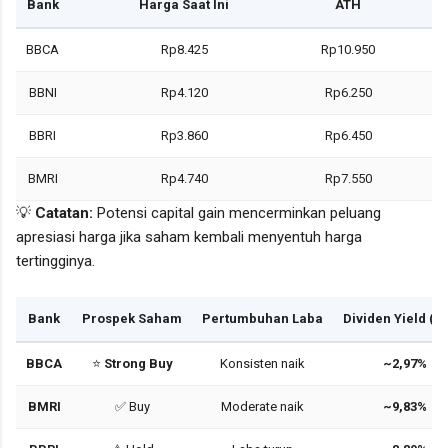
Bank
Harga Saat Ini
ATH
BBCA
Rp8.425
Rp10.950
BBNI
Rp4.120
Rp6.250
BBRI
Rp3.860
Rp6.450
BMRI
Rp4.740
Rp7.550
💡
Catatan:
Potensi capital gain mencerminkan peluang
apresiasi harga jika saham kembali menyentuh harga
tertingginya.
Bank
Prospek Saham
Pertumbuhan Laba
Dividen Yield (2
BBCA
⭐
Strong Buy
Konsisten naik
~2,97%
BMRI
✅ Buy
Moderate naik
~9,83%