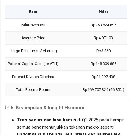
Item
Nilai
Nilai Investasi
Rp253.824.895
Average Price
Rp4.071,03
Harga Penutupan Sekarang
Rp3.860
Potensi Capital Gain (ke ATH)
Rp148.309.886
Potensi Dividen Diterima
Rp21.397.438
Total Potensi Return
Rp169.707.324 (66,85%)
📈 5. Kesimpulan & Insight Ekonomi
Tren penurunan laba bersih
di Q1 2025 pada hampir
semua bank menunjukkan tekanan makro seperti
tingginya suku bunga
,
laju inflasi
, dan
naiknya NPL