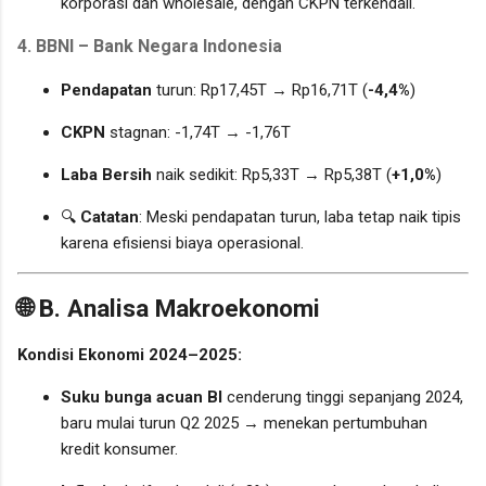
korporasi dan wholesale, dengan CKPN terkendali.
4.
BBNI – Bank Negara Indonesia
Pendapatan
turun: Rp17,45T → Rp16,71T (
-4,4%
)
CKPN
stagnan: -1,74T → -1,76T
Laba Bersih
naik sedikit: Rp5,33T → Rp5,38T (
+1,0%
)
🔍
Catatan
: Meski pendapatan turun, laba tetap naik tipis
karena efisiensi biaya operasional.
🌐 B. Analisa Makroekonomi
Kondisi Ekonomi 2024–2025:
Suku bunga acuan BI
cenderung tinggi sepanjang 2024,
baru mulai turun Q2 2025 → menekan pertumbuhan
kredit konsumer.