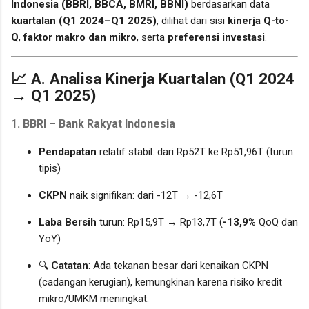
Indonesia (BBRI, BBCA, BMRI, BBNI)
berdasarkan data
kuartalan (Q1 2024–Q1 2025)
, dilihat dari sisi
kinerja Q-to-
Q
,
faktor makro dan mikro
, serta
preferensi investasi
.
📈 A. Analisa Kinerja Kuartalan (Q1 2024
→ Q1 2025)
1.
BBRI – Bank Rakyat Indonesia
Pendapatan
relatif stabil: dari Rp52T ke Rp51,96T (turun
tipis)
CKPN
naik signifikan: dari -12T → -12,6T
Laba Bersih
turun: Rp15,9T → Rp13,7T (
-13,9%
QoQ dan
YoY)
🔍
Catatan
: Ada tekanan besar dari kenaikan CKPN
(cadangan kerugian), kemungkinan karena risiko kredit
mikro/UMKM meningkat.