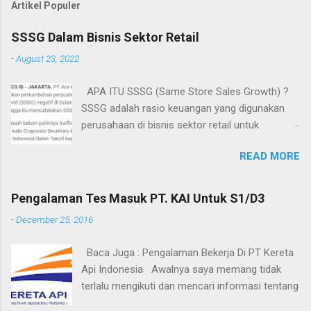
Artikel Populer
SSSG Dalam Bisnis Sektor Retail
-
August 23, 2022
APA ITU SSSG (Same Store Sales Growth) ?
SSSG adalah rasio keuangan yang digunakan
perusahaan di bisnis sektor retail untuk
mengevaluasi jumlah total penjualan di suatu
READ MORE
cabang toko yang telah beroperasi selama satu
tahun atau lebih. Statistik SSSG memberikan
perbandingan kinerja untuk toko yang sudah
Pengalaman Tes Masuk PT. KAI Untuk S1/D3
established dari perusahaan retail selama
-
December 25, 2016
periode waktu tertentu, Annual atau kuartal,
membandingkan pendapatan untuk periode
Baca Juga : Pengalaman Bekerja Di PT Kereta
saat ini dengan periode yang sama di masa lalu
Api Indonesia Awalnya saya memang tidak
, misalnya, membandingkan pendapatan kuartal
terlalu mengikuti dan mencari informasi tentang
pertama 2022 dengan pendapatan kuartal
BUMN yang bergerak di bidang penyedia jasa
pertama 2021. Melakukan analisa SSSG