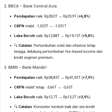
2.
BBCA – Bank Central Asia
Pendapatan
naik: Rp28,0T → Rp29,9T (
+6,8%
)
CKPN
stabil: -1,025T → -1,031T
Laba Bersih
naik: Rp12,88T → Rp14,15T (
+9,8%
)
🔍
Catatan
: Pertumbuhan solid dan efisiensi tetap
terjaga, didukung pertumbuhan fee-based income dan
kredit segmen premium.
3.
BMRI – Bank Mandiri
Pendapatan
naik: Rp38,85T → Rp41,92T (
+7,9%
)
CKPN
relatif tetap: -3,66T → -3,65T
Laba Bersih
naik: Rp12,7T → Rp13,2T (
+3,9%
)
🔍
Catatan
: Konsisten tumbuh baik dari sisi kredit